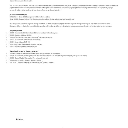
öğrenimime devam etmekteyim.
2018-2019 yılları arasında Türkiye Fizyoterapistler Derneği üniversite temsilcisi seçilerek, dernek bünyesinde sosyal etkinlikler düzenledim. Klinik stajlarımda
çeşitli kliniklerde hasta deneyimi elde ettim. Fizyoterapinin farklı alanlarında uluslararası geçerli eğitimlere ve kongrelere katıldım. 2021 yılı itibariyle yoga
uzmanlık eğitimimi tamamlayarak hem bireysel hem grup dersleri verdim.
Profesyonel Deneyim
Eylül 2022 – Ocak 2023 | Uropelvic Solutions, Bursa Şubesi
Ocak 2023 – Devam Ediyor | Prof. Dr. Ali Avanoğlu ve Doç. Dr. Yaşar Issı Muayenehanesi, İzmir
Bu süreçte çocuk cerrahı ve çocuk üroloğu olan Prof. Dr. Ali Avanoğlu ve yetişkin ürolojisi ve çocuk üroloğu olan Doç. Dr. Yaşar Issı hocalarım ile klinik
deneyimimi, hem yetişkin hem çocuklarda yaşanılan pelvik taban problemlerinde geliştirme şansını elde ederek çalışma hayatıma devam etmekteyim.
Aldığım Eğitimler
2023 – Kadınlarda Görülen Seksüel Disfonksiyonların Rehabilitasyonu
2023 – Quadro Atletics – DSSA
2022 – Schroth Best Practice (Skolyoza Özel Rehabilitasyon)
2022 – Çocuklarda Pelvik Taban Workshop
2021 – Yoga Alliance RYT-200
2021 – Manual & Manipulative Physical Therapy
2021 – Erkek Sağlığında Rehabilitasyon
Katıldığım Kongre ve Sempozyumlar
2024 – Anorektal Malformasyon Aile ile Uzman Toplantısı (Sözlü Sunum)
2024 – Çocuklarda İdrar Kaçırma ve Kabızlıkta Pelvik Taban Kas Rehabilitasyonu Sempozyumu (Sözlü Sunum)
2023 – Bursa Uludağ Üniversitesi Fizyoterapi Kongresi
2022 – Bandırma Fizyoterapi Sempozyumu
2018 – 5. Ulusal Fizyoterapi ve Rehabilitasyon Öğrenci Kongresi
Adres