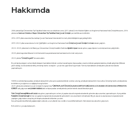
Hakkımda
2006 yılında Ege Üniversitesi Tıp Fakültesi’nden mezun olduktan sonra 2011 yılında İzmir Atatürk Eğitim ve Araştırma Hastanesi’nde Üroloji ihtisasımı, 2016
yılında da
Samsun Ondokuz Mayıs Üniversitesi Tıp Fakültesi’nde Çocuk Ürolojisi
yan dal ihtisasımı bitirdim.
2016-2019 yılları arasında Gaziantep Çocuk Hastanesi’nde devlet hizmet yükümlülüğümü gerçekleştirdim.
2019-2022 yılları arasında ise İzmir Çiğli Eğitim ve Araştırma Hastanesi’nde
Üroloji ve Çocuk Ürolojisi Uzmanı
olarak çalıştım.
2022-2024 yıllarında İzmir Bakırçay Üniversitesi Üroloji Anabilim Dalı’nda
öğretim üyesi
olarak görev yapıp öğrenci ve üroloji asistanı yetiştirdim.
2024 yılının başından itibaren İzmir’de kendi muayenehanemde hastalarıma hizmet veriyorum.
2022 yılında
“Üroloji Doçenti”
ünvanını aldım.
En çok ilgi duyduğum ve tecrübeli olduğum hastalıklar böbrek ve idrar kanalı taşları, hipospadias onarımı, böbrek genişlemelerine yönelik girişimler (Böbrek
çıkım darlığı, vezikoüreteral reflü), inmemiş testis ve erişkin - çocuk her çeşit idrar kaçırmadır. Tüm bu hastalıkların ameliyatını yüksek tecrübe ile
yapmaktayım.
1000’in üzerinde hipospadias ameliyat deneyimim yine aynı sayılarda böbrek ve idrar yolu taş ameliyatı deneyimim mevcuttur. İnmemiş testis ameliyatında
ise binlerce çocuğumuzu sağlığına kavuşturdum.
2021 yılında düzenlenen Çocuk Ürolojisi Kongresi’nde
“ÜRETROPLASTİ ÖNCESİ ALINAN DARTOS FLEBİ; DAHA AZ KANAMA VE DAHA KISA OPERASYON
SÜRESİ”
adlı çalışmam
en iyi bildiri ödülünü
aldı ve hipospadias ameliyatında yeni bir teknik olarak literatüre girdi.
Türk Üroloji Derneği Bilimsel Kurulu
’nda görev yapmaktayım ve her yıl yapılan ulusal kongrede akademik görevler alıp sunumlar yapmaktayım. Aynı şekilde
Pediatrik Üroloji Derneği
’nin her yıl yapılan kongresinde de akademik görevlerim ve sunumlarım olmaktadır. Birçok ulusal ve uluslararası kongrede kendi
yaptığım çalışmaları sunup birçok kitapta akademik bölümler yazdım.
Sosyal hayatımda üflemeli çalgılara ilgim yüksek; uzun yıllardır ney ve dilsiz kaval üflemekteyim. Yeni olarak da saksafon çalıyorum.
Evli ve bir kız çocuğu babasıyım.