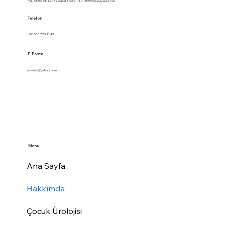
Yalı, 6523. Sk. No: 32/A Kat 1 Daire: 114, 35550 Karşıyaka/İzmir
Telefon
+90 538 779 1143
E-Posta
yasarissi@yahoo.com
Menu
Ana Sayfa
Hakkımda
Çocuk Ürolojisi