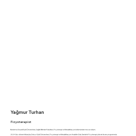
Yağmur Turhan
Fizyoterapist
Bandırma Onyedi Eylül Üniversitesi, Sağlık Bilimleri Fakültesi, Fizyoterapi ve Rehabilitasyon bölümünden mezun oldum.
2024 Güz dönemi itibariyle, Dokuz Eylül Üniversitesi, Fizyoterapi ve Rehabilitasyon Anabilim Dalı, Geriatrik Fizyoterapi yüksek lisans programında