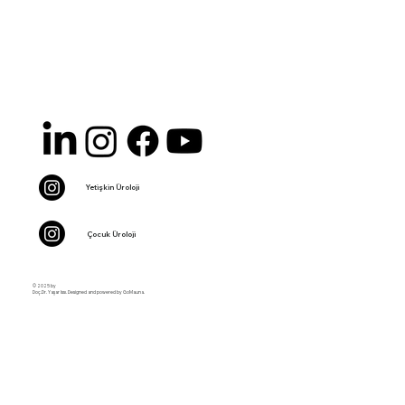
Yetişkin Üroloji
Çocuk Üroloji
© 2025 by
Doç.Dr. Yaşar Issı. Designed and powered by GoMauna.