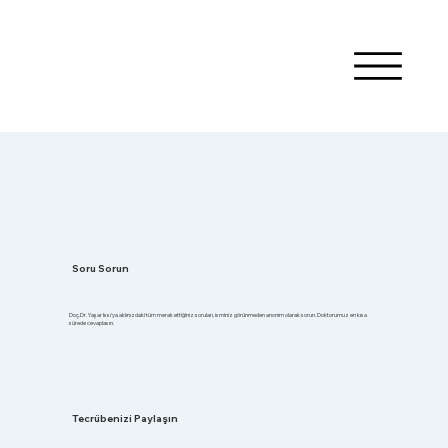
Soru Sorun
Doç.Dr. Yaşar Issı'ya aklınızdaki tüm merak ettiğiniz soruları, isminiz görünmeden anonim olarak sorun. Doktorumuz en kısa
sürede cevaplasın.
Tecrübenizi Paylaşın