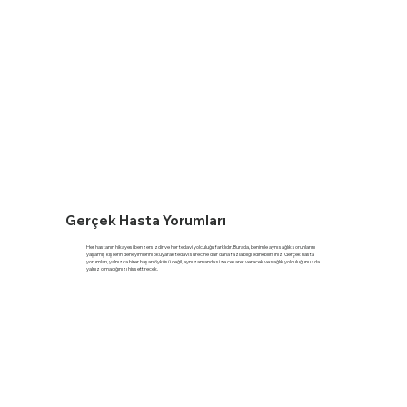
Gerçek Hasta Yorumları
Her hastanın hikayesi benzersizdir ve her tedavi yolculuğu farklıdır. Burada, benimle aynı sağlık sorunlarını
yaşamış kişilerin deneyimlerini okuyarak tedavi sürecine dair daha fazla bilgi edinebilirsiniz. Gerçek hasta
yorumları, yalnızca birer başarı öyküsü değil, aynı zamanda size cesaret verecek ve sağlık yolculuğunuzda
yalnız olmadığınızı hissettirecek.