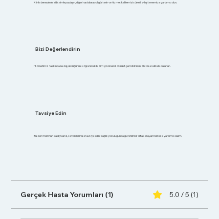
Klinik deneyiminizi bizimle paylaşın, diğer hastalara yol gösterin ve hizmet kalitemizi sürekli iyileştirmemize yardımcı olun.
Bizi Değerlendirin
Hizmetimiz hakkında ne düşündüğünüzü öğrenmek bizim için önemli. Dürüst geri bildiriminizle bize katkıda bulunun.
Tavsiye Edin
Bizden memnun kaldıysanız, sevdiklerinize tavsiye edin. Sağlık yolculuğunda güvenilir bir ortak arayan herkese yardımcı olalım.
Gerçek Hasta Yorumları (1)
5.0 / 5 (1)