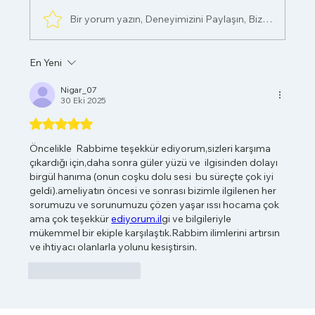
Bir yorum yazın, Deneyimizini Paylaşın, Bizi Değerlendi
En Yeni
Nigar_07
30 Eki 2025
5 üzerinden 5 yıldız
Öncelikle  Rabbime teşekkür ediyorum,sizleri karşıma 
çıkardığı için,daha sonra güler yüzü ve  ilgisinden dolayı 
birgül hanıma (onun coşku dolu sesi  bu süreçte çok iyi 
geldi).ameliyatın öncesi ve sonrası bizimle ilgilenen her 
sorumuzu ve sorunumuzu çözen yaşar ıssı hocama çok 
ama çok teşekkür 
ediyorum.il
gi ve bilgileriyle 
mükemmel bir ekiple karşılaştık.Rabbim ilimlerini artırsın  
ve ihtiyacı olanlarla yolunu kesiştirsin.
Beğen
Yanıtla