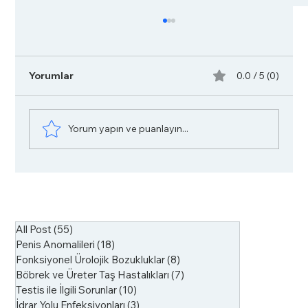
Yorumlar
0.0 / 5 (0)
Yorum yapın ve puanlayın...
Hidrosel Ameliyatı Sonrası Yorumları
All Post
(55)
55 yazı
Penis Anomalileri
(18)
18 yazı
Fonksiyonel Ürolojik Bozukluklar
(8)
8 yazı
Böbrek ve Üreter Taş Hastalıkları
(7)
7 yazı
Testis ile İlgili Sorunlar
(10)
10 yazı
İdrar Yolu Enfeksiyonları
(3)
3 yazı