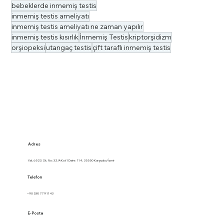
bebeklerde inmemiş testis
inmemiş testis ameliyatı
inmemiş testis ameliyatı ne zaman yapılır
inmemiş testis kısırlık
İnmemiş Testis
kriptorşidizm
orşiopeksi
utangaç testis
çift taraflı inmemiş testis
Adres
Yalı, 6523. Sk. No: 32/A Kat 1 Daire: 114, 35550 Karşıyaka/İzmir
Telefon
+90 538 779 1143
E-Posta