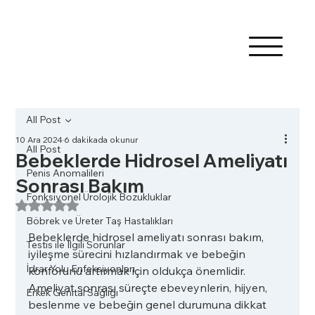
All Post
10 Ara 2024
6 dakikada okunur
All Post
Bebeklerde Hidrosel Ameliyatı
Penis Anomalileri
Sonrası Bakım
Fonksiyonel Ürolojik Bozukluklar
5 üzerinden NaN yıldız
Böbrek ve Üreter Taş Hastalıkları
Bebeklerde hidrosel ameliyatı sonrası bakım, 
Testis ile İlgili Sorunlar
iyileşme sürecini hızlandırmak ve bebeğin 
İdrar Yolu Enfeksiyonları
konforunu artırmak için oldukça önemlidir. 
Ameliyat sonrası süreçte ebeveynlerin, hijyen, 
Erkek Genital Sağlığı
beslenme ve bebeğin genel durumuna dikkat 