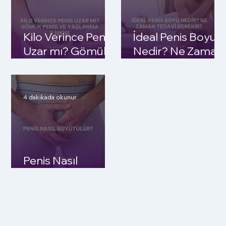
Kilo Verince Penis
İdeal Penis Boyu
Uzar mı? Gömük
Nedir? Ne Zaman
Penis ve
Tedavi Gerekir?
Yağlanma İlişkisi
4 dakikada okunur
Penis Nasıl
Büyütülür?