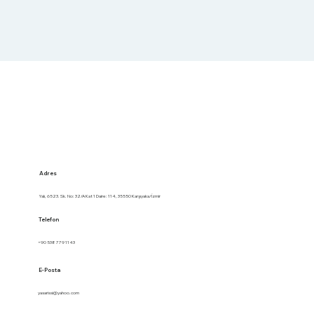
Adres
Yalı, 6523. Sk. No: 32/A Kat 1 Daire: 114, 35550 Karşıyaka/İzmir
Telefon
+90 538 779 1143
E-Posta
yasarissi@yahoo.com