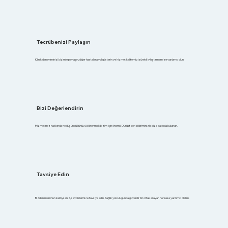
Tecrübenizi Paylaşın
Klinik deneyiminizi bizimle paylaşın, diğer hastalara yol gösterin ve hizmet kalitemizi sürekli iyileştirmemize yardımcı olun.
Bizi Değerlendirin
Hizmetimiz hakkında ne düşündüğünüzü öğrenmek bizim için önemli. Dürüst geri bildiriminizle bize katkıda bulunun.
Tavsiye Edin
Bizden memnun kaldıysanız, sevdiklerinize tavsiye edin. Sağlık yolculuğunda güvenilir bir ortak arayan herkese yardımcı olalım.