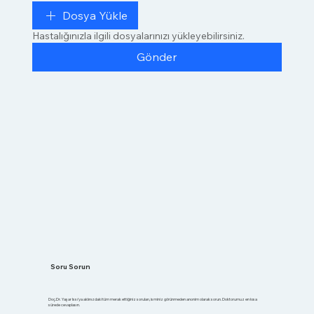
Dosya Yükle
Hastalığınızla ilgili dosyalarınızı yükleyebilirsiniz.
Gönder
Soru Sorun
Doç.Dr. Yaşar Issı'ya aklınızdaki tüm merak ettiğiniz soruları, isminiz görünmeden anonim olarak sorun. Doktorumuz en kısa
sürede cevaplasın.