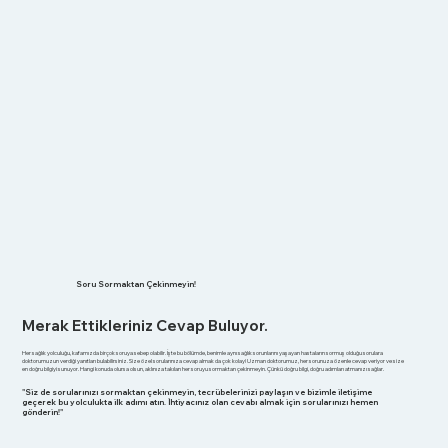
Soru Sormaktan Çekinmeyin!
Merak Ettikleriniz Cevap Buluyor.
Her sağlık yolculuğu, kafamızda birçok soruya sebep olabilir. İşte bu bölümde, benimle aynı sağlık sorunlarını yaşayan hastaların sormuş olduğu sorulara
doktorumuzun verdiği yanıtları bulabilirsiniz. Size özel sorularınıza cevap almak da çok kolay! Uzman doktorumuz, her sorunuza özenle cevap veriyor ve size
en doğru bilgiyi sunuyor. Hangi konuda olursa olsun, aklınıza takılan her soruyu sormaktan çekinmeyin. Çünkü doğru bilgi, doğru adımları atmanızı sağlar.
"Siz de sorularınızı sormaktan çekinmeyin, tecrübelerinizi paylaşın ve bizimle iletişime
geçerek bu yolculukta ilk adımı atın. İhtiyacınız olan cevabı almak için sorularınızı hemen
gönderin!"