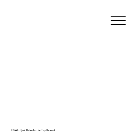
ESWL (Şok Dalgaları ile Taş Kırma)