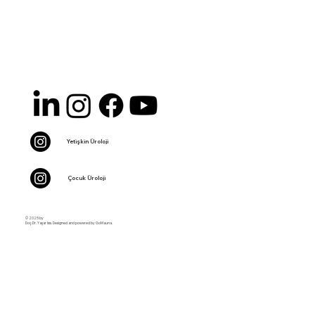
Yetişkin Üroloji
Çocuk Üroloji
© 2025 by
Doç.Dr. Yaşar Issı. Designed and powered by GoMauna.