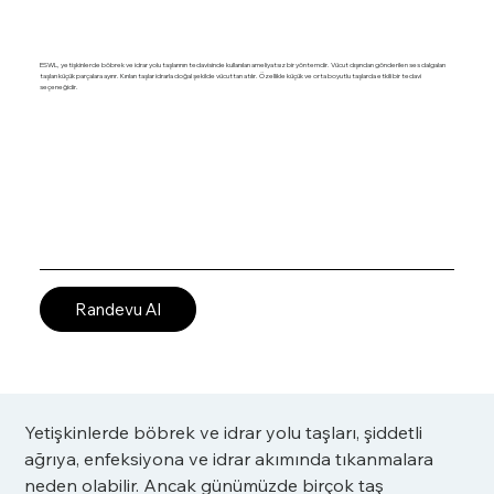
ESWL, yetişkinlerde böbrek ve idrar yolu taşlarının tedavisinde kullanılan ameliyatsız bir yöntemdir. Vücut dışından gönderilen ses dalgaları
taşları küçük parçalara ayırır. Kırılan taşlar idrarla doğal şekilde vücuttan atılır. Özellikle küçük ve orta boyutlu taşlarda etkili bir tedavi
seçeneğidir.
Randevu Al
Yetişkinlerde böbrek ve idrar yolu taşları, şiddetli 
ağrıya, enfeksiyona ve idrar akımında tıkanmalara 
neden olabilir. Ancak günümüzde birçok taş 