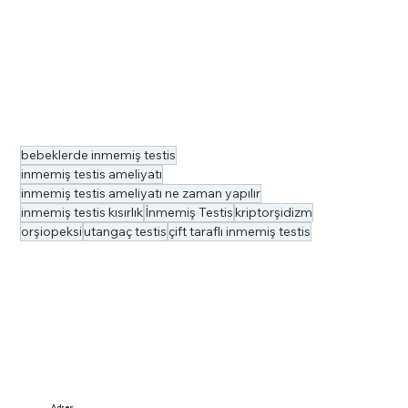
bebeklerde inmemiş testis
inmemiş testis ameliyatı
inmemiş testis ameliyatı ne zaman yapılır
inmemiş testis kısırlık
İnmemiş Testis
kriptorşidizm
orşiopeksi
utangaç testis
çift taraflı inmemiş testis
Adres