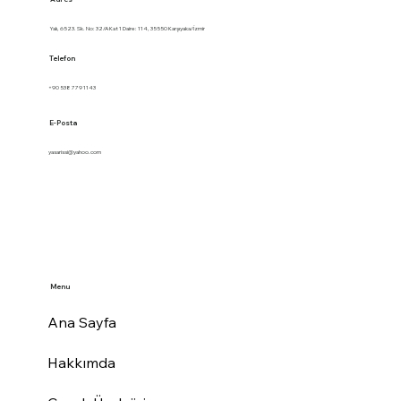
Yalı, 6523. Sk. No: 32/A Kat 1 Daire: 114, 35550 Karşıyaka/İzmir
Telefon
+90 538 779 1143
E-Posta
yasarissi@yahoo.com
Menu
Ana Sayfa
Hakkımda