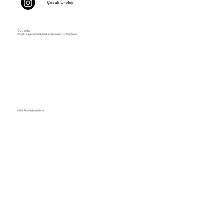
Çocuk Üroloji
© 2025 by
Doç.Dr. Yaşar Issı. Designed and powered by GoMauna.
KVKK Aydınlatma Metni