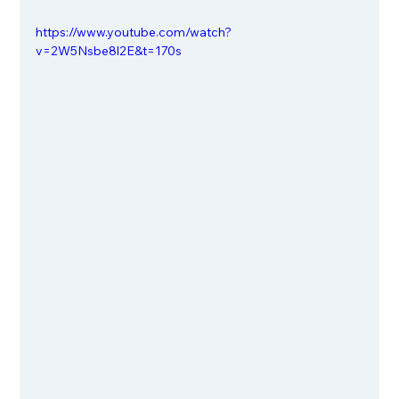
https://www.youtube.com/watch?
v=2W5Nsbe8l2E&t=170s