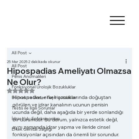
All Post
25 Mar 2025
2 dakikada okunur
All Post
Hipospadias Ameliyatı Olmazsa
Penis Anomalileri
Ne Olur?
Fonksiyonel Ürolojik Bozukluklar
5 üzerinden NaN yıldız
Hipospadias, erkek çocuklarında doğuştan 
Böbrek ve Üreter Taş Hastalıkları
görülen ve idrar kanalının ucunun penisin 
Testis ile İlgili Sorunlar
ucunda değil, daha aşağıda bir yerde sonlandığı 
İdrar Yolu Enfeksiyonları
bir durumdur. Bu durum, yalnızca estetik değil, 
aynı zamanda idrar yapma ve ileride cinsel 
Erkek Genital Sağlığı
fonksiyonlar açısından da önemli bir sorundur. 