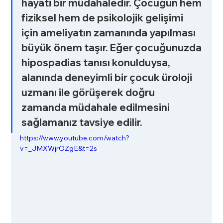
hayati bir müdahaledir. Çocuğun hem 
fiziksel hem de psikolojik gelişimi 
için ameliyatın zamanında yapılması 
büyük önem taşır. Eğer çocuğunuzda 
hipospadias tanısı konulduysa, 
alanında deneyimli bir çocuk üroloji 
uzmanı ile görüşerek doğru 
zamanda müdahale edilmesini 
sağlamanız tavsiye edilir.
https://www.youtube.com/watch?
v=_JMXWjrOZgE&t=2s