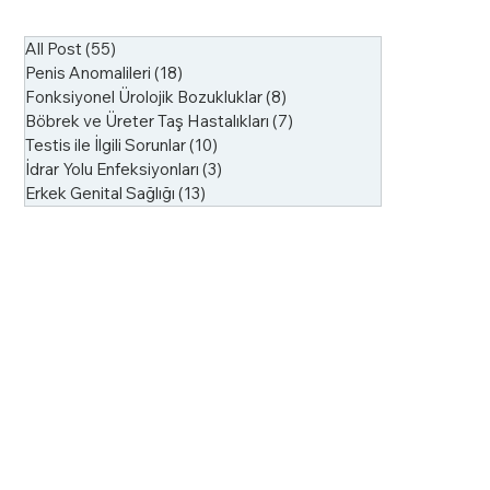
Yöntemleri
All Post
(55)
55 yazı
Penis Anomalileri
(18)
18 yazı
Fonksiyonel Ürolojik Bozukluklar
(8)
8 yazı
Böbrek ve Üreter Taş Hastalıkları
(7)
7 yazı
Testis ile İlgili Sorunlar
(10)
10 yazı
İdrar Yolu Enfeksiyonları
(3)
3 yazı
Erkek Genital Sağlığı
(13)
13 yazı