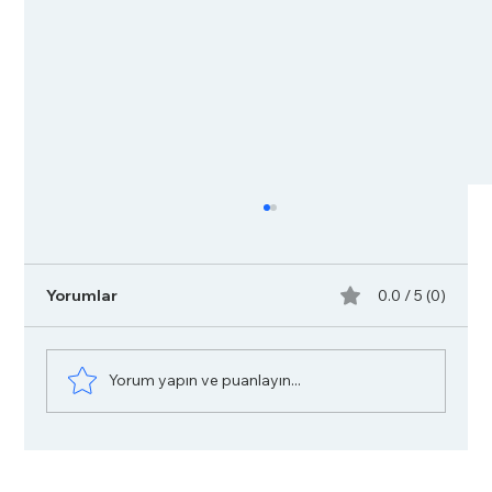
Yorumlar
0.0 / 5 (0)
Yorum yapın ve puanlayın...
Epididim Kisti (Spermatosel) Nedir?
Belirtileri, Nedenleri ve Tedavi