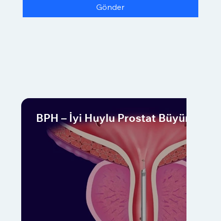
Gönder
BPH – İyi Huylu Prostat Büyümesi