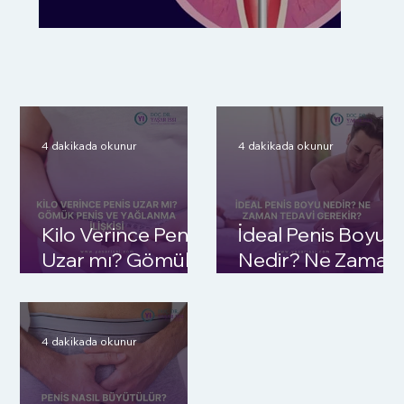
4 dakikada okunur
4 dakikada okunur
Kilo Verince Penis
İdeal Penis Boyu
Uzar mı? Gömük
Nedir? Ne Zaman
Penis ve
Tedavi Gerekir?
Yağlanma İlişkisi
4 dakikada okunur