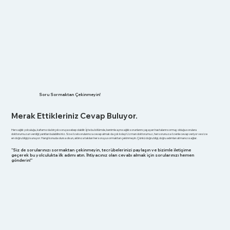
Soru Sormaktan Çekinmeyin!
Merak Ettikleriniz Cevap Buluyor.
Her sağlık yolculuğu, kafamızda birçok soruya sebep olabilir. İşte bu bölümde, benimle aynı sağlık sorunlarını yaşayan hastaların sormuş olduğu sorulara
doktorumuzun verdiği yanıtları bulabilirsiniz. Size özel sorularınıza cevap almak da çok kolay! Uzman doktorumuz, her sorunuza özenle cevap veriyor ve size
en doğru bilgiyi sunuyor. Hangi konuda olursa olsun, aklınıza takılan her soruyu sormaktan çekinmeyin. Çünkü doğru bilgi, doğru adımları atmanızı sağlar.
"Siz de sorularınızı sormaktan çekinmeyin, tecrübelerinizi paylaşın ve bizimle iletişime
geçerek bu yolculukta ilk adımı atın. İhtiyacınız olan cevabı almak için sorularınızı hemen
gönderin!"