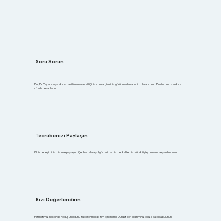
Soru Sorun
Doç.Dr. Yaşar Issı'ya aklınızdaki tüm merak ettiğiniz soruları, isminiz görünmeden anonim olarak sorun. Doktorumuz en kısa
sürede cevaplasın.
Tecrübenizi Paylaşın
Klinik deneyiminizi bizimle paylaşın, diğer hastalara yol gösterin ve hizmet kalitemizi sürekli iyileştirmemize yardımcı olun.
Bizi Değerlendirin
Hizmetimiz hakkında ne düşündüğünüzü öğrenmek bizim için önemli. Dürüst geri bildiriminizle bize katkıda bulunun.