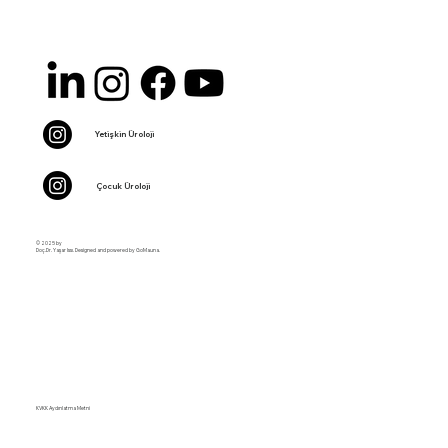
Yetişkin Üroloji
Çocuk Üroloji
© 2025 by
Doç.Dr. Yaşar Issı. Designed and powered by GoMauna.
KVKK Aydınlatma Metni