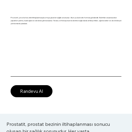
Prostatit, prostat bezinin iltihaplanmasıyla ortaya çıkan bir sağlık sorunudur. Akut ya da kronik formda görülebilir. Belirtiler arasında idrar
yaparken yanma, kasık ağrısı ve sık idrara çıkma bulunur. Tedavi, enfeksiyonun nedenine bağlı olarak antibiyotikler, ağrı kesiciler ve destekleyici
yöntemlerle planlanır.
Randevu Al
Prostatit, prostat bezinin iltihaplanması sonucu 
oluşan bir sağlık sorunudur. Her yaşta 