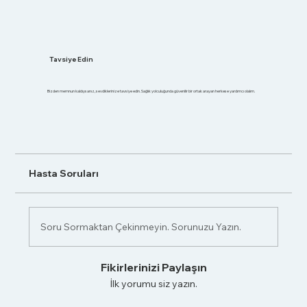
Tavsiye Edin
Bizden memnun kaldıysanız, sevdiklerinize tavsiye edin. Sağlık yolculuğunda güvenilir bir ortak arayan herkese yardımcı olalım.
Hasta Soruları
Soru Sormaktan Çekinmeyin. Sorunuzu Yazın.
Fikirlerinizi Paylaşın
İlk yorumu siz yazın.