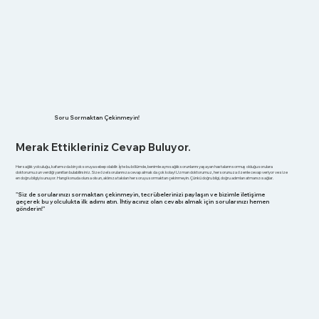
Soru Sormaktan Çekinmeyin!
Merak Ettikleriniz Cevap Buluyor.
Her sağlık yolculuğu, kafamızda birçok soruya sebep olabilir. İşte bu bölümde, benimle aynı sağlık sorunlarını yaşayan hastaların sormuş olduğu sorulara
doktorumuzun verdiği yanıtları bulabilirsiniz. Size özel sorularınıza cevap almak da çok kolay! Uzman doktorumuz, her sorunuza özenle cevap veriyor ve size
en doğru bilgiyi sunuyor. Hangi konuda olursa olsun, aklınıza takılan her soruyu sormaktan çekinmeyin. Çünkü doğru bilgi, doğru adımları atmanızı sağlar.
"Siz de sorularınızı sormaktan çekinmeyin, tecrübelerinizi paylaşın ve bizimle iletişime
geçerek bu yolculukta ilk adımı atın. İhtiyacınız olan cevabı almak için sorularınızı hemen
gönderin!"