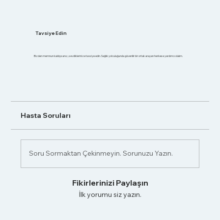
Tavsiye Edin
Bizden memnun kaldıysanız, sevdiklerinize tavsiye edin. Sağlık yolculuğunda güvenilir bir ortak arayan herkese yardımcı olalım.
Hasta Soruları
Soru Sormaktan Çekinmeyin. Sorunuzu Yazın.
Fikirlerinizi Paylaşın
İlk yorumu siz yazın.