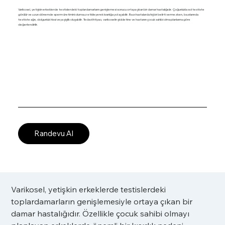
Varikosel, yetişkin erkeklerde testislerdeki toplardamarların genişlemesi sonucu ortaya çıkan bir damar hastalığıdır. Çoğunlukla sol testiste
görülür ve uzun dönemde sperm üretimini olumsuz etkileyerek kısırlığa yol açabilir. Bazı hastalarda hiçbir belirti vermezken, bazılarında
testiste ağrı, dolgunluk hissi veya şişlik oluşabilir. Tedavi ihtiyacı, varikoselin şiddetine ve hastanın çocuk sahibi olma planlarına göre
değerlendirilir.
Randevu Al
Varikosel, yetişkin erkeklerde testislerdeki 
toplardamarların genişlemesiyle ortaya çıkan bir 
damar hastalığıdır. Özellikle çocuk sahibi olmayı 