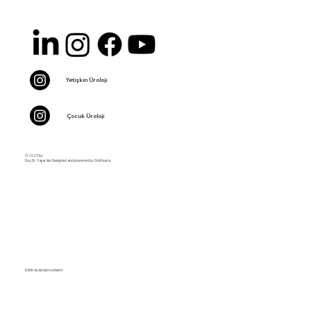
Yetişkin Üroloji
Çocuk Üroloji
© 2025 by
Doç.Dr. Yaşar Issı. Designed and powered by GoMauna.
KVKK Aydınlatma Metni