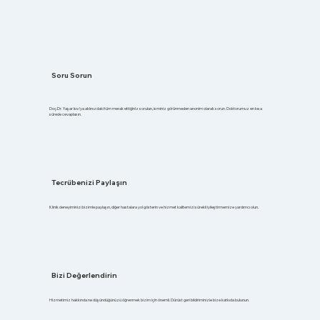
Soru Sorun
Doç.Dr. Yaşar Issı'ya aklınızdaki tüm merak ettiğiniz soruları, isminiz görünmeden anonim olarak sorun. Doktorumuz en kısa
sürede cevaplasın.
Tecrübenizi Paylaşın
Klinik deneyiminizi bizimle paylaşın, diğer hastalara yol gösterin ve hizmet kalitemizi sürekli iyileştirmemize yardımcı olun.
Bizi Değerlendirin
Hizmetimiz hakkında ne düşündüğünüzü öğrenmek bizim için önemli. Dürüst geri bildiriminizle bize katkıda bulunun.