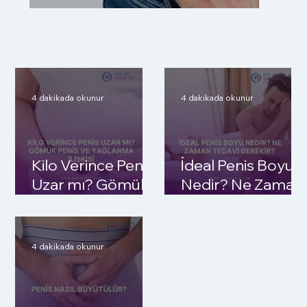
4 dakikada okunur
4 dakikada okunur
Kilo Verince Penis
İdeal Penis Boyu
Uzar mı? Gömük
Nedir? Ne Zaman
Penis ve
Tedavi Gerekir?
Yağlanma İlişkisi
4 dakikada okunur