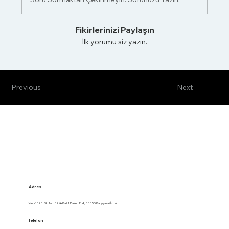
Fikirlerinizi Paylaşın
İlk yorumu siz yazın.
Previous
Next
Adres
Yalı, 6523. Sk. No: 32/A Kat 1 Daire: 114, 35550 Karşıyaka/İzmir
Telefon