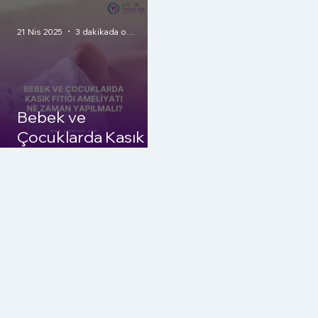
21 Nis 2025
3 dakikada okunur
Bebek ve
Çocuklarda Kasık
Fıtığı (Inguinal
Herni) Ameliyatı Ne
Zaman Yapılmalı?