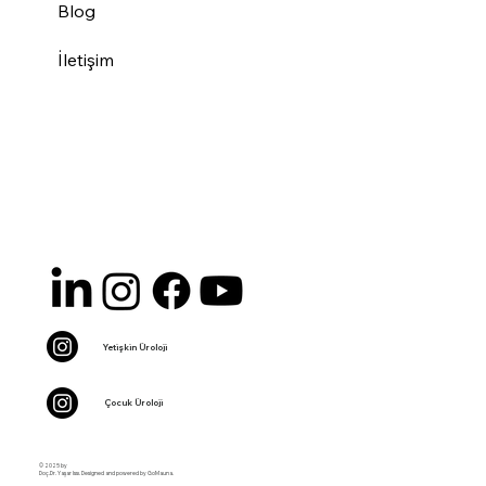
Blog
İletişim
Yetişkin Üroloji
Çocuk Üroloji
© 2025 by
Doç.Dr. Yaşar Issı. Designed and powered by GoMauna.