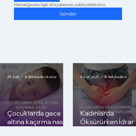
Hastalığınızla ilgili dosyalarınızı yükleyebilirsiniz.
Gönder
25 Şub
8 dakikada okunur
6 Kas 2025
8 dakikada okunur
Çocuklarda gece
Kadınlarda
altına kaçırma nasıl
Öksürürken İdrar
önlenir?
Kaçırma Nedenler