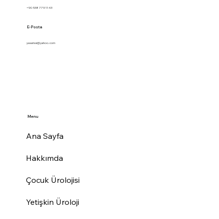
+90 538 779 1143
E-Posta
yasarissi@yahoo.com
Menu
Ana Sayfa
Hakkımda
Çocuk Ürolojisi
Yetişkin Üroloji