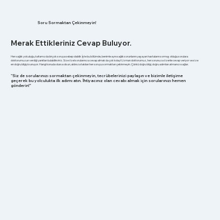
Soru Sormaktan Çekinmeyin!
Merak Ettikleriniz Cevap Buluyor.
Her sağlık yolculuğu, kafamızda birçok soruya sebep olabilir. İşte bu bölümde, benimle aynı sağlık sorunlarını yaşayan hastaların sormuş olduğu sorulara
doktorumuzun verdiği yanıtları bulabilirsiniz. Size özel sorularınıza cevap almak da çok kolay! Uzman doktorumuz, her sorunuza özenle cevap veriyor ve size
en doğru bilgiyi sunuyor. Hangi konuda olursa olsun, aklınıza takılan her soruyu sormaktan çekinmeyin. Çünkü doğru bilgi, doğru adımları atmanızı sağlar.
"Siz de sorularınızı sormaktan çekinmeyin, tecrübelerinizi paylaşın ve bizimle iletişime
geçerek bu yolculukta ilk adımı atın. İhtiyacınız olan cevabı almak için sorularınızı hemen
gönderin!"