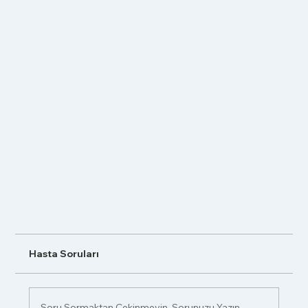
Hasta Soruları
Soru Sormaktan Çekinmeyin. Sorunuzu Yazın.