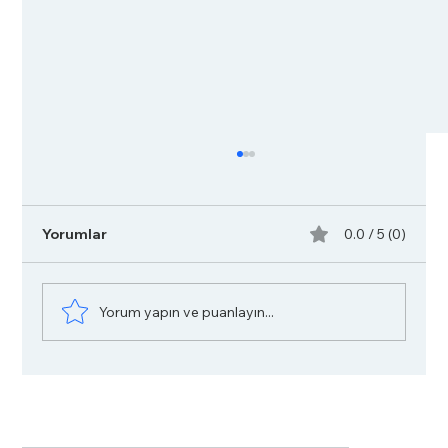
Yorumlar
0.0 / 5 (0)
Yorum yapın ve puanlayın...
Bebeklerde Hidrosel Ameliyatı Sonrası
Bakım