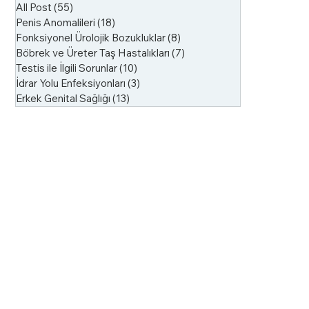
All Post
(55)
55 yazı
Penis Anomalileri
(18)
18 yazı
Fonksiyonel Ürolojik Bozukluklar
(8)
8 yazı
Böbrek ve Üreter Taş Hastalıkları
(7)
7 yazı
Testis ile İlgili Sorunlar
(10)
10 yazı
İdrar Yolu Enfeksiyonları
(3)
3 yazı
Erkek Genital Sağlığı
(13)
13 yazı