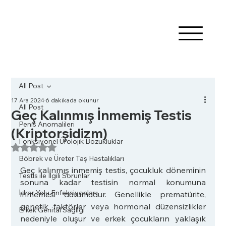
All Post
17 Ara 2024
6 dakikada okunur
All Post
Geç Kalınmış İnmemiş Testis
Penis Anomalileri
(Kriptorşidizm)
Fonksiyonel Ürolojik Bozukluklar
5 üzerinden NaN yıldız
Böbrek ve Üreter Taş Hastalıkları
Geç kalınmış inmemiş testis, çocukluk döneminin 
Testis ile İlgili Sorunlar
sonuna kadar testisin normal konumuna 
İdrar Yolu Enfeksiyonları
inmemesi durumudur. Genellikle prematürite, 
genetik faktörler veya hormonal düzensizlikler 
Erkek Genital Sağlığı
nedeniyle oluşur ve erkek çocukların yaklaşık 