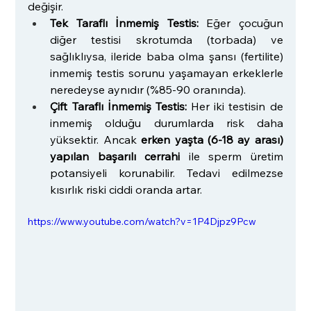
değişir.
Tek Taraflı İnmemiş Testis:
 Eğer çocuğun 
diğer testisi skrotumda (torbada) ve 
sağlıklıysa, ileride baba olma şansı (fertilite) 
inmemiş testis sorunu yaşamayan erkeklerle 
neredeyse aynıdır (%85-90 oranında).
Çift Taraflı İnmemiş Testis:
 Her iki testisin de 
inmemiş olduğu durumlarda risk daha 
yüksektir. Ancak 
erken yaşta (6-18 ay arası) 
yapılan başarılı cerrahi
 ile sperm üretim 
potansiyeli korunabilir. Tedavi edilmezse 
kısırlık riski ciddi oranda artar.
https://www.youtube.com/watch?v=1P4Djpz9Pcw