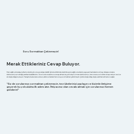
Soru Sormaktan Çekinmeyin!
Merak Ettikleriniz Cevap Buluyor.
Her sağlık yolculuğu, kafamızda birçok soruya sebep olabilir. İşte bu bölümde, benimle aynı sağlık sorunlarını yaşayan hastaların sormuş olduğu sorulara
doktorumuzun verdiği yanıtları bulabilirsiniz. Size özel sorularınıza cevap almak da çok kolay! Uzman doktorumuz, her sorunuza özenle cevap veriyor ve size
en doğru bilgiyi sunuyor. Hangi konuda olursa olsun, aklınıza takılan her soruyu sormaktan çekinmeyin. Çünkü doğru bilgi, doğru adımları atmanızı sağlar.
"Siz de sorularınızı sormaktan çekinmeyin, tecrübelerinizi paylaşın ve bizimle iletişime
geçerek bu yolculukta ilk adımı atın. İhtiyacınız olan cevabı almak için sorularınızı hemen
gönderin!"