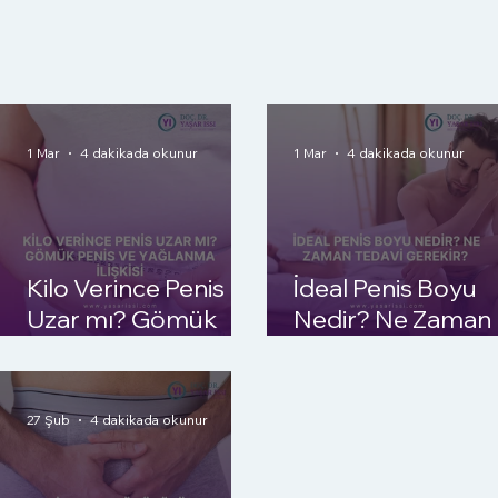
1 Mar
4 dakikada okunur
1 Mar
4 dakikada okunur
Kilo Verince Penis
İdeal Penis Boyu
Uzar mı? Gömük
Nedir? Ne Zaman
Penis ve Yağlanma
Tedavi Gerekir?
İlişkisi
27 Şub
4 dakikada okunur