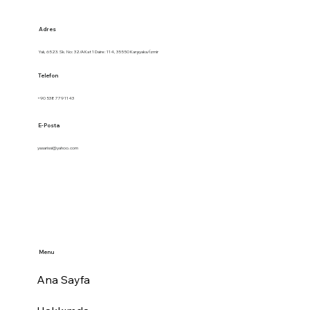
Adres
Yalı, 6523. Sk. No: 32/A Kat 1 Daire: 114, 35550 Karşıyaka/İzmir
Telefon
+90 538 779 1143
E-Posta
yasarissi@yahoo.com
Menu
Ana Sayfa