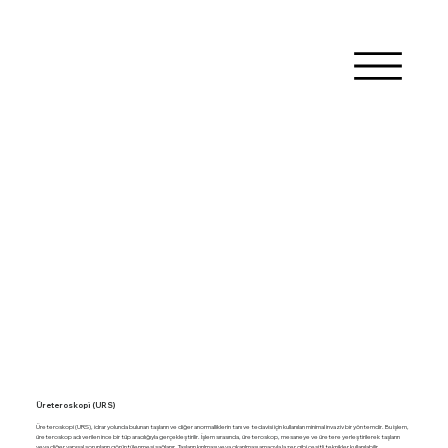
Üreteroskopi (URS)
Üreteroskopi (URS), idrar yolunda bulunan taşların ve diğer anormalliklerin tanı ve tedavisi için kullanılan minimal invaziv bir yöntemdir. Bu işlem,
üreteroskop adı verilen ince bir tüp aracılığıyla gerçekleştirilir. İşlem sırasında, üreteroskop, mesaneye ve üretere yerleştirilerek taşların
veya diğer yapısal sorunların görüntülenmesi sağlanır. Taşların kırılması veya çıkarılması amacıyla lazer gibi çeşitli teknikler kullanılabilir.