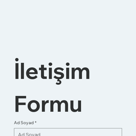
İletişim 
Formu
Ad Soyad
*