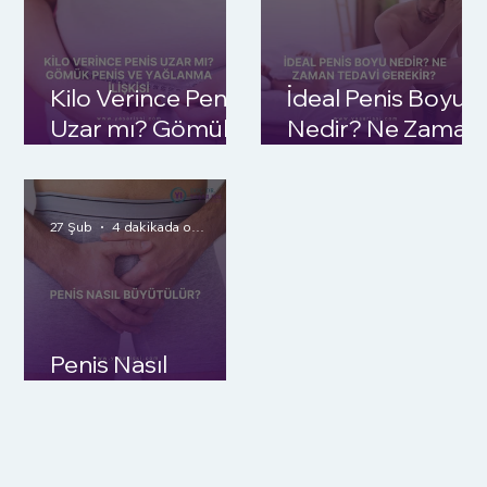
Kilo Verince Penis
İdeal Penis Boyu
Uzar mı? Gömük
Nedir? Ne Zaman
Penis ve
Tedavi Gerekir?
Yağlanma İlişkisi
27 Şub
4 dakikada okunur
Penis Nasıl
Büyütülür?