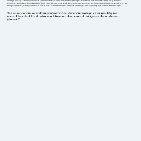
Her sağlık yolculuğu, kafamızda birçok soruya sebep olabilir. İşte bu bölümde, benimle aynı sağlık sorunlarını yaşayan hastaların sormuş olduğu sorulara
doktorumuzun verdiği yanıtları bulabilirsiniz. Size özel sorularınıza cevap almak da çok kolay! Uzman doktorumuz, her sorunuza özenle cevap veriyor ve size
en doğru bilgiyi sunuyor. Hangi konuda olursa olsun, aklınıza takılan her soruyu sormaktan çekinmeyin. Çünkü doğru bilgi, doğru adımları atmanızı sağlar.
"Siz de sorularınızı sormaktan çekinmeyin, tecrübelerinizi paylaşın ve bizimle iletişime
geçerek bu yolculukta ilk adımı atın. İhtiyacınız olan cevabı almak için sorularınızı hemen
gönderin!"