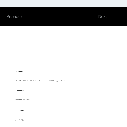
Previous
Next
Adres
Yalı, 6523. Sk. No: 32/A Kat 1 Daire: 114, 35550 Karşıyaka/İzmir
Telefon
+90 538 779 1143
E-Posta
yasarissi@yahoo.com