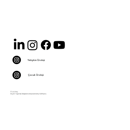
Yetişkin Üroloji
Çocuk Üroloji
© 2025 by
Doç.Dr. Yaşar Issı. Designed and powered by GoMauna.